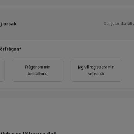
lj orsak
Obligatoriska fält
 förfrågan*
Frågor om min
Jag vill registrera min
beställning
veterinär