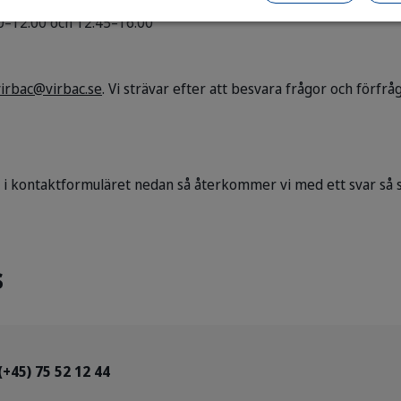
0–12.00 och 12.45–16.00
virbac@virbac.se
. Vi strävar efter att besvara frågor och förf
l i kontaktformuläret nedan så återkommer vi med ett svar så s
s
(+45) 75 52 12 44