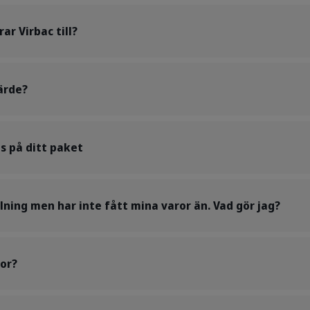
ar Virbac till?
ärde?
us på ditt paket
llning men har inte fått mina varor än. Vad gör jag?
ror?