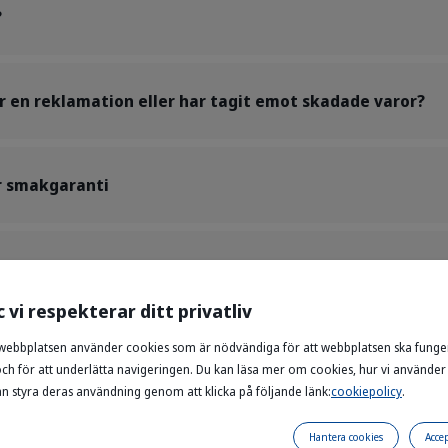
?
r en reklamation eller har tagit emot skadade varor?
r smakgaranti
vbryta min beställning?
c vi respekterar ditt privatliv
webbplatsen använder cookies som är nödvändiga för att webbplatsen ska funge
och för att underlätta navigeringen. Du kan läsa mer om cookies, hur vi använde
inns med på listan kan du alltid ringa Virbacs kundtjänst på (+4
an styra deras användning genom att klicka på följande länk:
cookiepolicy
.
Hantera cookies
Accep