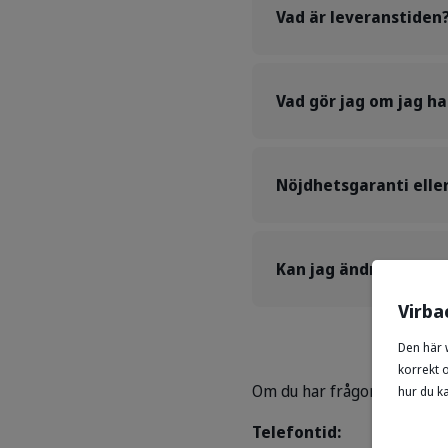
Vad är leveranstiden
Vad gör jag om jag ha
Nöjdhetsgaranti elle
Kan jag ändra eller a
Virba
Den här 
korrekt 
Om du har frågor som inte f
hur du k
Telefontid: