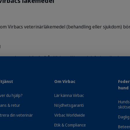
Virbacs läkemedel
om Virbacs veterinärläkemedel (behandling eller sjukdom) bör
g
r som du tror härrör från Virbacs läkemedel, foder eller komp
r Virbac på
virbac@virbac.se
så snart som möjligt.
la eventuella biverkningar så att vi kan övervaka säkerheten ho
tjänst
Om Virbac
Foder
hund
er du hjälp?
Lär känna Virbac
Hunds
ans & retur
Nöjdhetsgaranti
skötse
trera din veterinär
Virbac Worldwide
Daglig
Etik & Compliance
Betee