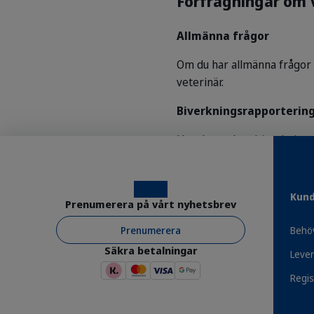
Förfrågningar om 
Allmänna frågor
Om du har allmänna frågor 
veterinär.
Biverkningsrapporterin
Har du upplevt biverkninga
antingen din veterinär elle
Vi vill gärna registrera al
Instagram
Facebook
Kund
sätt.
Prenumerera på vårt nyhetsbrev
Prenumerera
Behöv
Säkra betalningar
Lever
Regis
Fördelar