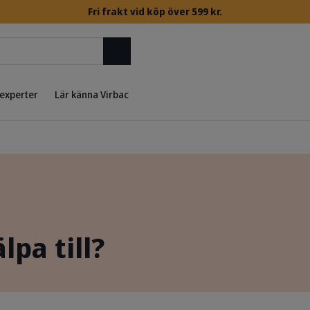
Fri frakt vid köp över 599 kr.
Sök
 experter
Lär känna Virbac
lpa till?