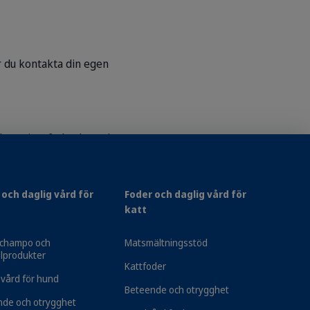
 du kontakta din egen
letteringsfoder, kontakta
s våra produkter på bästa
 och daglig vård för
Foder och daglig vård för
katt
champo och
Matsmältningsstöd
lprodukter
Kattfoder
 vård för hund
Beteende och otrygghet
nde och otrygghet