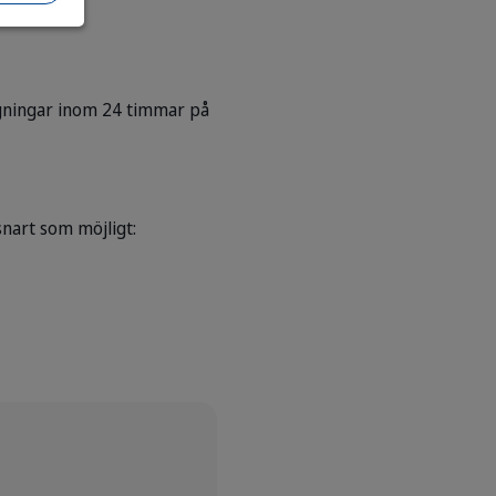
rågningar inom 24 timmar på
nart som möjligt: