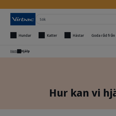
Sök
Hundar
Katter
Hästar
Goda råd från
Hem
Hjälp
Hur kan vi hjä