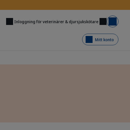
Inloggning för veterinärer & djursjukskötare
Varukorg
Mitt konto