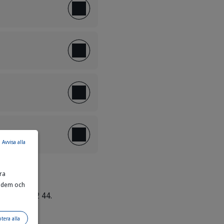
Avvisa alla
ra
r dem och
5) 75 52 12 44.
tera alla